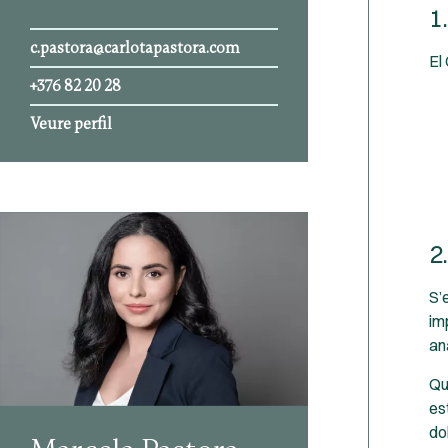
1
c.pastora@carlotapastora.com
El
+376 82 20 28
Veure perfil
2
S’
im
an
Qu
es
do