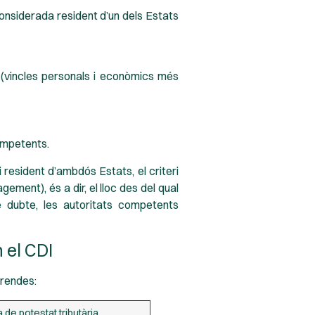
considerada resident d’un dels Estats
ls (vincles personals i econòmics més
competents.
 resident d’ambdós Estats, el criteri
ement), és a dir, el lloc des del qual
de dubte, les autoritats competents
 el CDI
 rendes:
 de potestat tributària