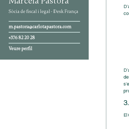
Marcela Pastora
D’
Sòcia de fiscal i legal - Desk França
co
m.pastora@carlotapastora.com
+376 82 20 28
Veure perfil
D’
de
s’
pr
3
El