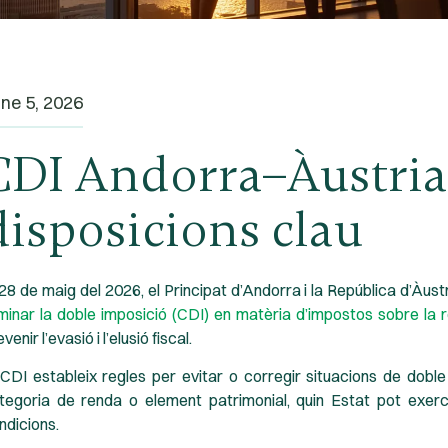
ne 5, 2026
CDI Andorra–Àustria
disposicions clau
 28 de maig del 2026, el Principat d’Andorra i la República d’Àus
iminar la doble imposició (CDI) en matèria d’impostos sobre la r
venir l’evasió i l’elusió fiscal.
 CDI estableix regles per evitar o corregir situacions de dobl
tegoria de renda o element patrimonial, quin Estat pot exercir
ndicions.