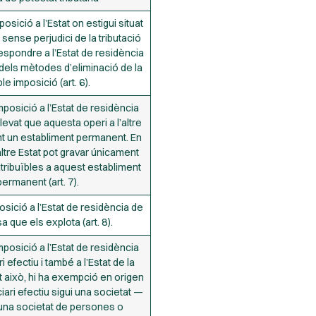
osició a l’Estat on estigui situat
 sense perjudici de la tributació
espondre a l’Estat de residència
ó dels mètodes d’eliminació de la
le imposició (art. 6).
posició a l’Estat de residència
levat que aquesta operi a l’altre
nt un establiment permanent. En
altre Estat pot gravar únicament
atribuïbles a aquest establiment
permanent (art. 7).
sició a l’Estat de residència de
a que els explota (art. 8).
posició a l’Estat de residència
i efectiu i també a l’Estat de la
t això, hi ha exempció en origen
iari efectiu sigui una societat —
’una societat de persones o