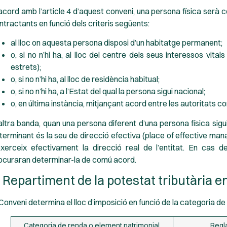
acord amb l’article 4 d’aquest conveni, una persona física serà 
ntractants en funció dels criteris següents:
al lloc on aquesta persona disposi d’un habitatge permanent;
o, si no n’hi ha, al lloc del centre dels seus interessos vita
estrets);
o, si no n’hi ha, al lloc de residència habitual;
o, si no n’hi ha, a l’Estat del qual la persona sigui nacional;
o, en última instància, mitjançant acord entre les autoritats 
altra banda, quan una persona diferent d’una persona física sigui
terminant és la seu de direcció efectiva (place of effective manag
exerceix efectivament la direcció real de l’entitat. En cas 
ocuraran determinar-la de comú acord.
. Repartiment de la potestat tributària en
 Conveni determina el lloc d’imposició en funció de la categoria de
Categoria de renda o element patrimonial
Regla