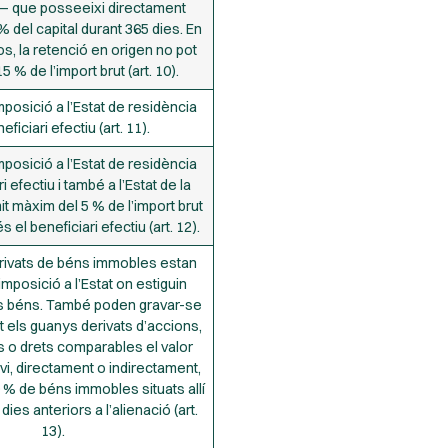
— que posseeixi directament
 del capital durant 365 dies. En
os, la retenció en origen no pot
5 % de l’import brut (art. 10).
posició a l’Estat de residència
eficiari efectiu (art. 11).
posició a l’Estat de residència
i efectiu i també a l’Estat de la
mit màxim del 5 % de l’import brut
s el beneficiari efectiu (art. 12).
rivats de béns immobles estan
imposició a l’Estat on estiguin
ts béns. També poden gravar-se
t els guanys derivats d’accions,
s o drets comparables el valor
ivi, directament o indirectament,
 % de béns immobles situats allí
dies anteriors a l’alienació (art.
13).