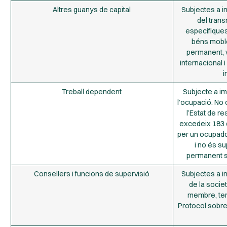
Altres guanys de capital
Subjectes a im
del trans
específiques
béns moble
permanent, v
internacional
i
Treball dependent
Subjecte a im
l’ocupació. No 
l’Estat de r
excedeix 183 
per un ocupador
i no és s
permanent si
Consellers i funcions de supervisió
Subjectes a im
de la societ
membre, ten
Protocol sobre 