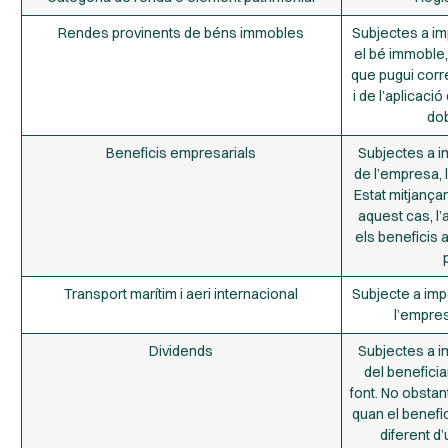
Rendes provinents de béns immobles
Subjectes a imp
el bé immoble,
que pugui corr
i de l’aplicaci
dob
Beneficis empresarials
Subjectes a im
de l’empresa, l
Estat mitjança
aquest cas, l’
els beneficis 
Transport marítim i aeri internacional
Subjecte a impo
l’empres
Dividends
Subjectes a im
del beneficiar
font. No obstan
quan el benefic
diferent d