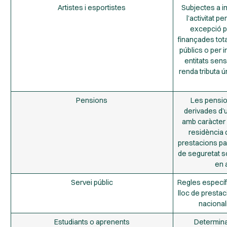
Artistes i esportistes
Subjectes a im
l’activitat 
excepció p
finançades tot
públics o per 
entitats sens
renda tributa ú
Pensions
Les pensio
derivades d’u
amb caràcter 
residència 
prestacions pa
de seguretat s
en 
Servei públic
Regles específ
lloc de prestaci
nacionali
Estudiants o aprenents
Determina