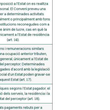
posició a l’Estat on es realitza
personal. El Conveni preveu una
er a determinades activitats
alment o principalment amb fons
institucions reconegudes com a
e ànim de lucre, cas en què la
nicament a l’Estat de residència
(art. 16).
ns i remuneracions similars
na ocupació anterior tributen,
general, únicament a l’Estat de
del perceptor. Determinades
gades d’acord amb la legislació
ocial d’un Estat poden gravar-se
aquest Estat (art. 17).
iques segons l’Estat pagador, el
ó dels serveis, la residència i la
tat del perceptor (art. 18).
ts pagaments rebuts per a