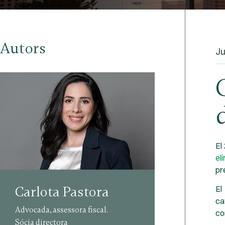
Autors
Ju
El
el
pre
Carlota Pastora
El
ca
Advocada, assessora fiscal.
co
Sócia directora