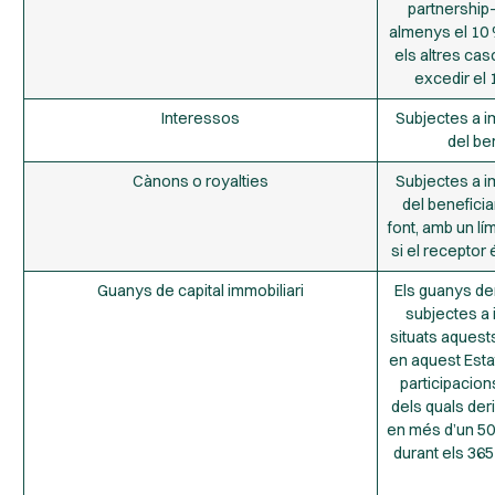
partnership
almenys el 10 %
els altres cas
excedir el 1
Interessos
Subjectes a im
del ben
Cànons o royalties
Subjectes a im
del beneficiar
font, amb un lí
si el receptor é
Guanys de capital immobiliari
Els guanys de
subjectes a 
situats aques
en aquest Esta
participacion
dels quals der
en més d’un 50
durant els 365 