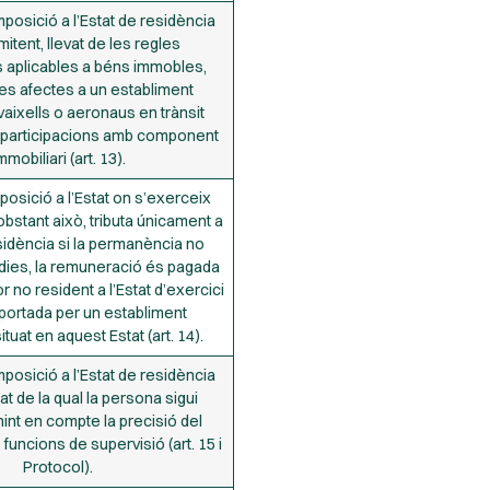
posició a l’Estat de residència
mitent, llevat de les regles
 aplicables a béns immobles,
s afectes a un establiment
aixells o aeronaus en trànsit
 i participacions amb component
mmobiliari (art. 13).
posició a l’Estat on s’exerceix
obstant això, tributa únicament a
esidència si la permanència no
dies, la remuneració és pagada
 no resident a l’Estat d’exercici
uportada per un establiment
tuat en aquest Estat (art. 14).
posició a l’Estat de residència
at de la qual la persona sigui
int en compte la precisió del
funcions de supervisió (art. 15 i
Protocol).