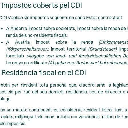
. Impostos coberts pel CDI
 CDI s’aplica als impostos següents en cada Estat contractant:
A Andorra: impost sobre societats, impost sobre la renda de l
renda dels no-residents fiscals.
A Àustria: impost sobre la renda
(Einkommenst
(Körperschaftsteuer)
, impost territorial
(Grundsteuer)
, imp
forestals
(Abgabe von land- und forstwirtschaftlichen Be
terrenys no edificats
(Abgabe vom Bodenwert bei unbebaute
. Residència fiscal en el CDI
entén per resident tota persona que, d’acord amb la legislaci
posició per raó del seu domicili, residència, seu de direcció o 
àloga.
an un mateix contribuent és considerat resident fiscal tant 
tableix, mitjançant els seus criteris convencionals, el lloc de re
ble imposició.