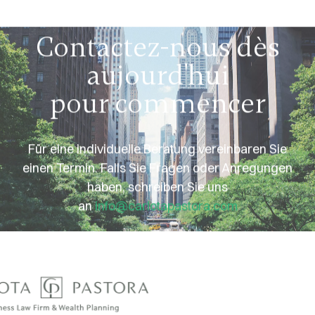
aujourd'hui
pour commencer
Für eine individuelle Beratung vereinbaren Sie
einen Termin. Falls Sie Fragen oder Anregungen
haben, schreiben Sie uns
an
info@carlotapastora.com
Prendre rendez-vous