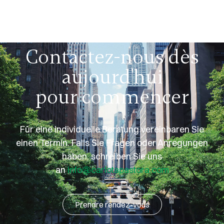
Contactez-nous dès
aujourd'hui
pour commencer
Für eine individuelle Beratung vereinbaren Sie
einen Termin. Falls Sie Fragen oder Anregungen
haben, schreiben Sie uns
an
info@carlotapastora.com
Prendre rendez-vous