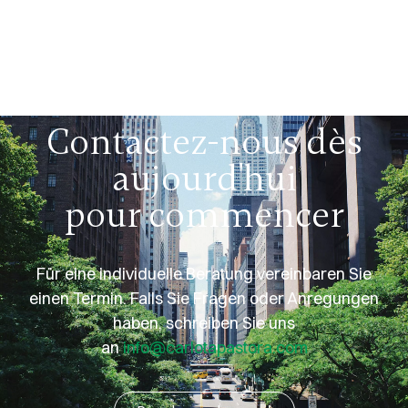
Contactez-nous dès
aujourd'hui
pour commencer
Für eine individuelle Beratung vereinbaren Sie
einen Termin. Falls Sie Fragen oder Anregungen
haben, schreiben Sie uns
an
info@carlotapastora.com