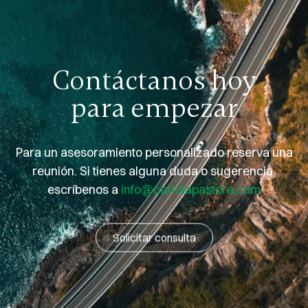
Contáctanos hoy
para empezar
Para un asesoramiento personalizado reserva una
reunión. Si tienes alguna duda o sugerencia,
escríbenos a
info@carlotapastora.com
Solicitar consulta