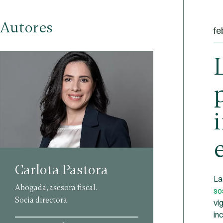
Autores
fe
Carlota Pastora
L
Abogada, asesora fiscal.
so
Socia directora
vi
in