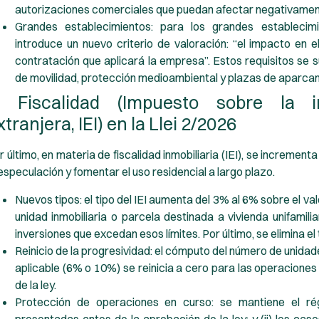
autorizaciones comerciales que puedan afectar negativament
Grandes establecimientos:
para los grandes establecimie
introduce un nuevo criterio de valoración: “el impacto en e
contratación que aplicará la empresa”. Estos requisitos se 
de movilidad, protección medioambiental y plazas de aparcam
. Fiscalidad (Impuesto sobre la in
xtranjera, IEI) en la Llei 2/2026
r último, en materia de fiscalidad inmobiliaria (IEI), se increment
 especulación y fomentar el uso residencial a largo plazo.
Nuevos tipos:
el tipo del IEI aumenta del 3% al 6% sobre el val
unidad inmobiliaria o parcela destinada a vivienda unifamili
inversiones que excedan esos límites. Por último, se elimina el 
Reinicio de la progresividad:
el cómputo del número de unidade
aplicable (6% o 10%) se reinicia a cero para las operaciones
de la ley.
Protección de operaciones en curso:
se mantiene el régi
presentadas antes de la aprobación de la ley; y (ii) los ca