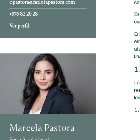
co
c.pastora@carlotapastora.com
+376 82 20 28
Es
cu
Ver perfil
En
es
af
un
1
La
re
lo
1.
Marcela Pastora
Socia fiscal y legal