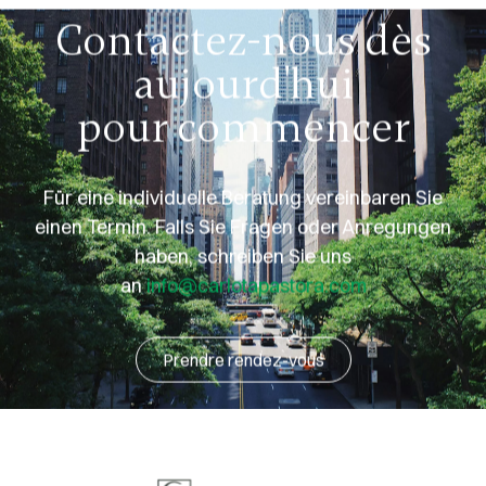
Contactez-nous dès
aujourd'hui
pour commencer
Für eine individuelle Beratung vereinbaren Sie
einen Termin. Falls Sie Fragen oder Anregungen
haben, schreiben Sie uns
an
info@carlotapastora.com
Prendre rendez-vous