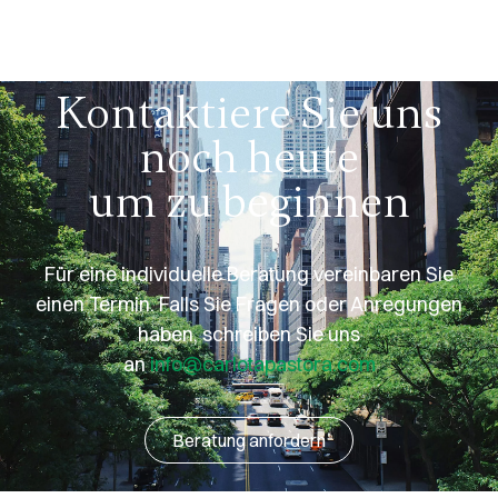
Kontaktiere Sie uns
noch heute
um zu beginnen
Für eine individuelle Beratung vereinbaren Sie
einen Termin. Falls Sie Fragen oder Anregungen
haben, schreiben Sie uns
an
info@carlotapastora.com
Beratung anfordern