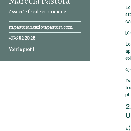
Marcela Pastora
Le
Associée fiscale et juridique
st
ca
m.pastora@carlotapastora.com
b)
+376 82 20 28
Lo
Voir le profil
ap
ex
c)
Da
to
ph
2
U
a)