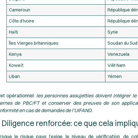
Cameroun
République dém
Côte d’Ivoire
République dé
Haïti
Syrie
Îles Vierges britanniques
Soudan du Sud
Kenya
Venezuela
Koweït
Viêt Nam
Liban
Yémen
fet opérationnel:
les personnes assujetties doivent intégrer l
ternes de PBC/FT et conserver des preuves de son applicat
nformité en cas de demandes de l’UIFAND.
. Diligence renforcée: ce que cela impli
rsque le risque pays l’exige, le niveau de vérification, de co