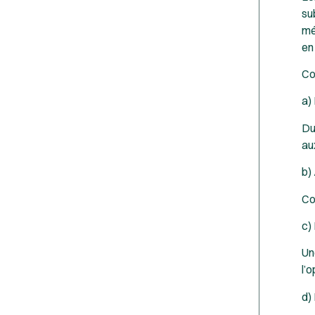
su
mé
en
Co
a)
Du
au
b)
Co
c)
Un
l’
d)