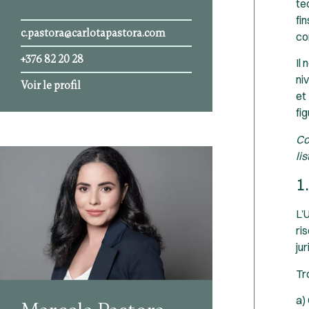
te
fi
c.pastora@carlotapastora.com
co
+376 82 20 28
Il
ni
Voir le profil
et
fig
Co
li
1
L’
ri
ju
Tr
a)