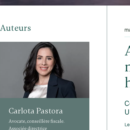
Auteurs
ma
C
Carlota Pastora
U
Avocate, conseillère fiscale.
Le
Associée directrice