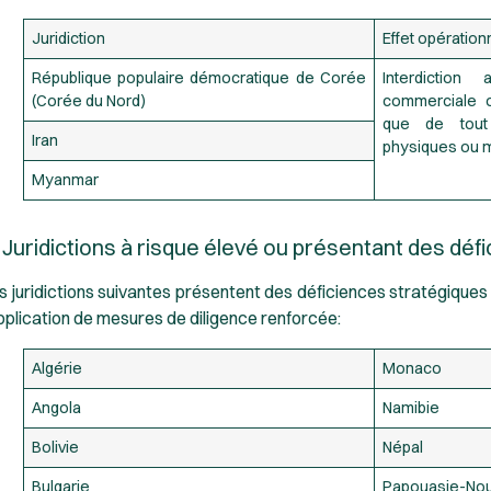
Juridiction
Effet opération
République populaire démocratique de Corée
Interdiction
(Corée du Nord)
commerciale ou
que de tout
Iran
physiques ou mo
Myanmar
 Juridictions à risque élevé ou présentant des déf
s juridictions suivantes présentent des déficiences stratégique
application de mesures de diligence renforcée:
Algérie
Monaco
Angola
Namibie
Bolivie
Népal
Bulgarie
Papouasie-Nou