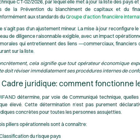
chnique CT-02/2026, par lequel elle met à jour la liste des pays et
ns de la Prévention du blanchiment de capitaux et du fin
nformément aux standards du
Groupe d’action financière interna
 ne s’agit pas d’un ajustement mineur. La mise à jour reconfigure l
veau de diligence raisonnable exigible, avec un impact opérationn
 morales qui entretiennent des liens —commerciaux, financiers o
urant sur la liste.
ncrètement, cela signifie que tout opérateur économique exposé
ste doit réviser immédiatement ses procédures internes de conf
. Cadre juridique: comment fonctionne 
UIFAND détermine, par voie de Communiqué technique, quelles j
sque élevé. Cette détermination n’est pas purement déclarati
ridiques concrètes pour toutes les personnes assujetties.
ois piliers opérationnels sont à connaître:
 Classification du risque pays